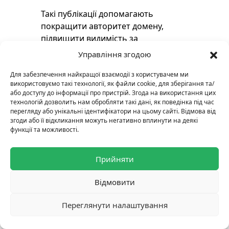
Такі публікації допомагають
покращити авторитет домену,
підвищити видимість за
ключовими словами та
Управління згодою
забезпечити стійке зростання
позицій у пошуку — відповідно до
Для забезпечення найкращої взаємодії з користувачем ми
використовуємо такі технології, як файли cookie, для зберігання та/
вимог Google.
або доступу до інформації про пристрій. Згода на використання цих
технологій дозволить нам обробляти такі дані, як поведінка під час
перегляду або унікальні ідентифікатори на цьому сайті. Відмова від
Окрім SEO, присутність на
згоди або її відкликання можуть негативно вплинути на деякі
функції та можливості.
авторитетних сайтах дозволяє
розширити охоплення бренду,
підвищити довіру аудиторії та
Прийняти
отримати цільовий трафік, що
дійсно конвертується.
Відмовити
Переглянути налаштування
У Wmlinks ми поєднуємо ручний
аутріч, якісну перевірку