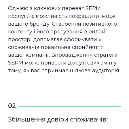
Однією з ключових переваг SERM
послуги є можливість покращити імідж
вашого бренду. Створення позитивного
контенту і його просування в онлайн-
просторі допомагає сформувати у
споживачів правильне сприйняття
вашої компанії. Впровадження стратегії
SERM може привести до суттєвих змін у
тому, як вас сприймає цільова аудиторія.
02
Збільшення довіри споживачів: