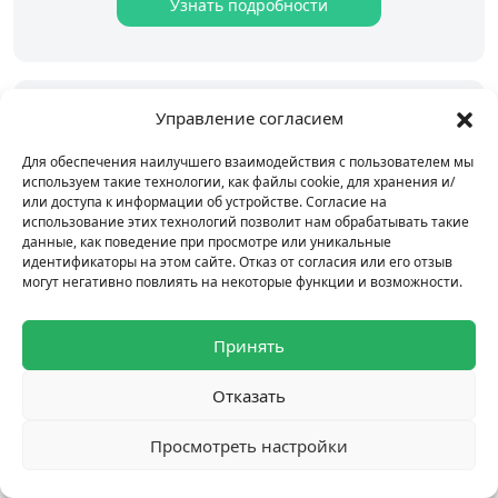
Узнать подробности
Управление согласием
Quora
Для обеспечения наилучшего взаимодействия с пользователем мы
используем такие технологии, как файлы cookie, для хранения и/
или доступа к информации об устройстве. Согласие на
Привлеките целевую аудиторию в
использование этих технологий позволит нам обрабатывать такие
непосредственных чатах и ​​тредах;
данные, как поведение при просмотре или уникальные
идентификаторы на этом сайте. Отказ от согласия или его отзыв
Обеспечивает релевантный трафик и
могут негативно повлиять на некоторые функции и возможности.
качественные ссылки;
Принять
Улучшите EEAT факторы вашего сайта;
Отказать
Развивайте ваше сообщество на Quora
Просмотреть настройки