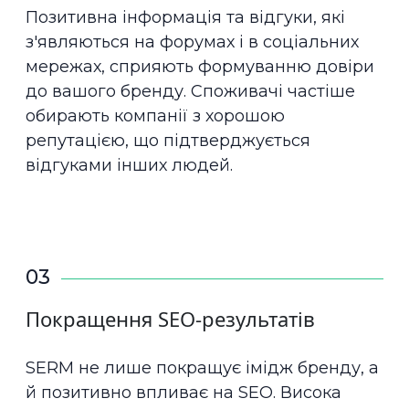
Позитивна інформація та відгуки, які
з'являються на форумах і в соціальних
мережах, сприяють формуванню довіри
до вашого бренду. Споживачі частіше
обирають компанії з хорошою
репутацією, що підтверджується
відгуками інших людей.
03
Покращення SEO-результатів
SERM не лише покращує імідж бренду, а
й позитивно впливає на SEO. Висока