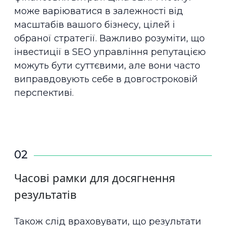
може варіюватися в залежності від
масштабів вашого бізнесу, цілей і
обраної стратегії. Важливо розуміти, що
інвестиції в SEO управління репутацією
можуть бути суттєвими, але вони часто
виправдовують себе в довгостроковій
перспективі.
02
Часові рамки для досягнення
результатів
Також слід враховувати, що результати